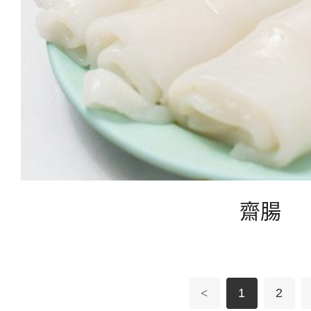
齋腸
<
1
2