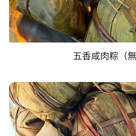
五香咸肉粽（